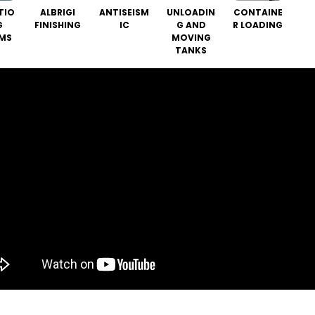
TIO
ALBRIGI
ANTISEISM
UNLOADIN
CONTAINE
G
FINISHING
IC
G AND
R LOADING
MS
MOVING
TANKS