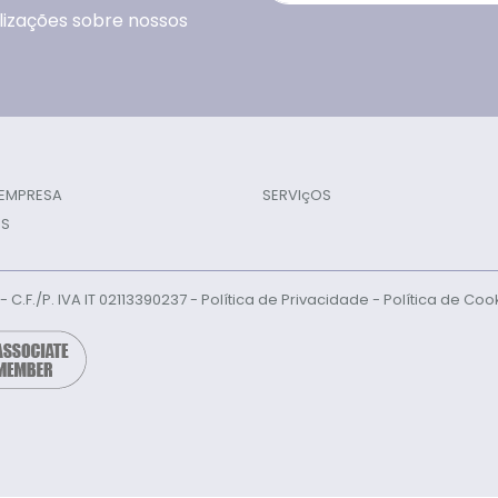
lizações sobre nossos
 EMPRESA
SERVIçOS
S
l - C.F./P. IVA IT 02113390237 -
Política de Privacidade
-
Política de Coo