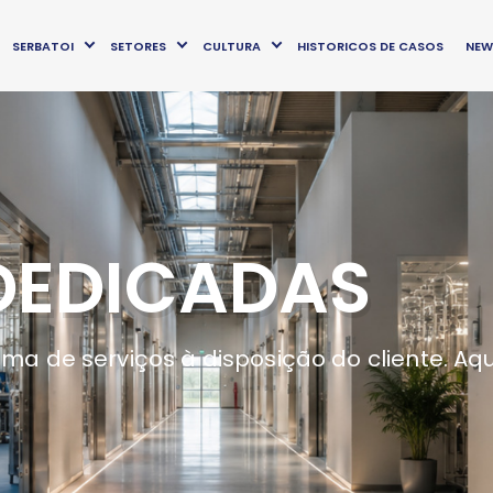
SERBATOI
SETORES
CULTURA
HISTORICOS DE CASOS
NEW
DEDICADAS
ma de serviços à disposição do cliente. Aq