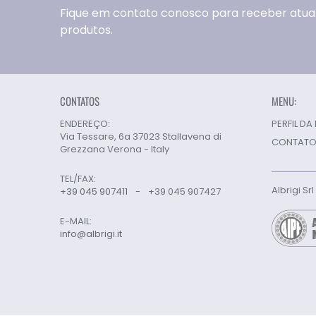
Fique em contato conosco para receber atua
produtos.
CONTATOS
MENU:
ENDEREÇO:
PERFIL DA
Via Tessare, 6a 37023 Stallavena di
CONTATO
Grezzana Verona - Italy
TEL/FAX:
Albrigi Sr
+39 045 907411
-
+39 045 907427
E-MAIL:
info@albrigi.it