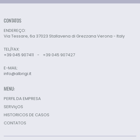
CONTATOS
ENDEREÇO:
Via Tessare, 6a 37023 Stallavena di Grezzana Verona - Italy
TEL/FAX:
+39 045 907411
-
+39 045 907427
E-MAIL:
info@albrigi.it
MENU:
PERFIL DA EMPRESA
SERVIçOS
HISTORICOS DE CASOS
CONTATOS