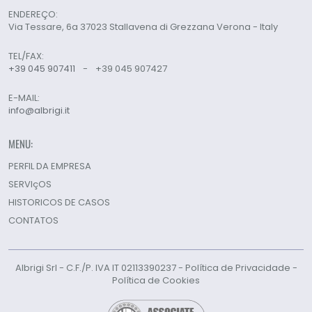
ENDEREÇO:
Via Tessare, 6a 37023 Stallavena di Grezzana Verona - Italy
TEL/FAX:
+39 045 907411
-
+39 045 907427
E-MAIL:
info@albrigi.it
MENU:
PERFIL DA EMPRESA
SERVIçOS
HISTORICOS DE CASOS
CONTATOS
Albrigi Srl - C.F./P. IVA IT 02113390237 -
Política de Privacidade
-
Política de Cookies