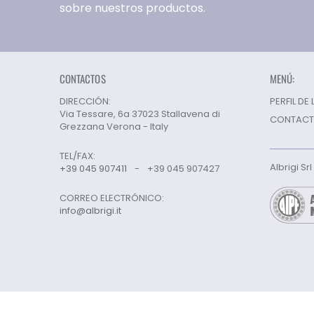
sobre nuestros productos.
CONTACTOS
MENÚ:
DIRECCIÓN:
PERFIL DE
Via Tessare, 6a 37023 Stallavena di
CONTAC
Grezzana Verona - Italy
TEL/FAX:
Albrigi Sr
+39 045 907411
-
+39 045 907427
CORREO ELECTRÓNICO:
info@albrigi.it