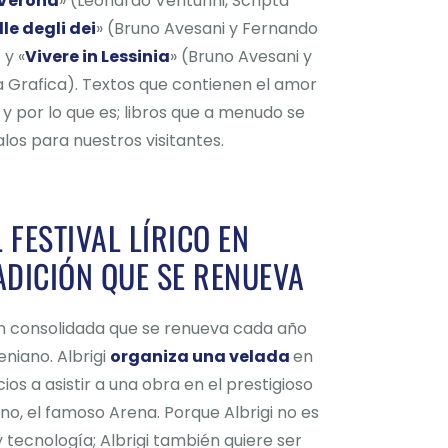
 Verona
» (Leonardo Venturini, Scripta
le degli dei
» (Bruno Avesani y Fernando
 y «
Vivere in Lessinia
» (Bruno Avesani y
La Grafica). Textos que contienen el amor
a y por lo que es; libros que a menudo se
los para nuestros visitantes.
 FESTIVAL LÍRICO EN
ADICIÓN QUE SE RENUEVA
ón consolidada que se renueva cada año
eniano. Albrigi
organiza una velada
en
cios a asistir a una obra en el prestigioso
o, el famoso Arena. Porque Albrigi no es
 tecnología; Albrigi también quiere ser