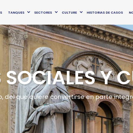
OS
TANQUES
SECTORES
CULTURE
HISTORIAS DE CASOS
NO
S SOCIALES Y 
rio, del que quiere convertirse en parte inte