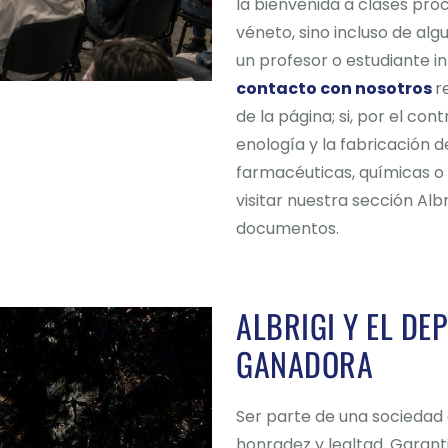
la bienvenida a clases proc
véneto, sino incluso de alg
un profesor o estudiante i
contacto con nosotros
r
de la página; si, por el con
enología y la fabricación d
farmacéuticas, químicas o
visitar nuestra sección Alb
documentos.
ALBRIGI Y EL DE
GANADORA
Ser parte de una sociedad 
honradez y lealtad. Garant