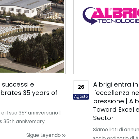
i successi e
Albrigi entra i
26
ebrates 35 years of
l'eccellenza n
Agosto
pressione | Alb
Toward Excell
e il suo 35° anniversario |
Sector
ts 35th anniversary
Siamo lieti di annu
Sigue Leyendo
socio ordinario di