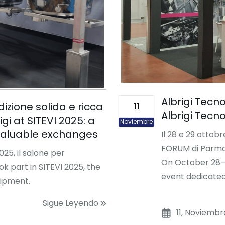
Albrigi Tecn
dizione solida e ricca
11
Albrigi Tecn
rigi at SITEVI 2025: a
Noviembre
 valuable exchanges
Il 28 e 29 otto
FORUM di Parma,
025, il salone per
On October 28–29
ook part in SITEVI 2025, the
event dedicated
quipment.
Sigue Leyendo
11, Noviembr