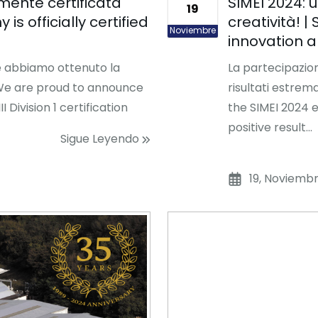
lmente certificata
SIMEI 2024: 
19
is officially certified
creatività! |
Noviembre
innovation a
e abbiamo ottenuto la
La partecipazion
 | We are proud to announce
risultati estrema
Division 1 certification
the SIMEI 2024 
positive result...
Sigue Leyendo
19, Noviemb