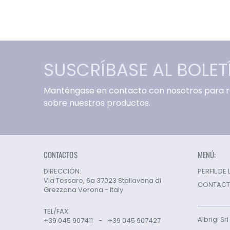
SUSCRÍBASE AL BOLET
Manténgase en contacto con nosotros para re
sobre nuestros productos.
CONTACTOS
MENÚ:
DIRECCIÓN:
PERFIL DE
Via Tessare, 6a 37023 Stallavena di
CONTAC
Grezzana Verona - Italy
TEL/FAX:
Albrigi Sr
+39 045 907411
-
+39 045 907427