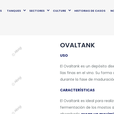
OS
TANQUES
SECTORES
CULTURE
HISTORIAS DE CASOS
NO
OVALTANK
USO
El Ovaltank es un depósito dis
lías finas en el vino. Su forma
durante la fase de maduración 
CARACTERÍSTICAS
El Ovaltank es ideal para real
fermentación de los mostos a
abombado
crean un movimie