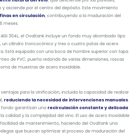
o y asciende por el centro del depósito. Este movimiento
 finas en circulación
, contribuyendo a la maduración del
-6 meses.
 AISI 304L, el Ovaltank incluye un fondo muy abombado tipo
, un cilindro troncocónico y tres o cuatro patas de acero
ra. Está equipado con una boca de hombre superior con tapa
nteo de PVC, puerta redonda de varias dimensiones, roscas
y toma de muestras de acero inoxidable.
entajas para la vinificación, incluida la capacidad de realizar
l,
reduciendo la necesidad de intervenciones manuales
.
l fondo garantizan una
recirculación constante y delicada
la calidad y la complejidad del vino. El uso de acero inoxidable
y facilidad de mantenimiento, haciendo del Ovaltank una
bodegas que buscan optimizar el proceso de maduración del