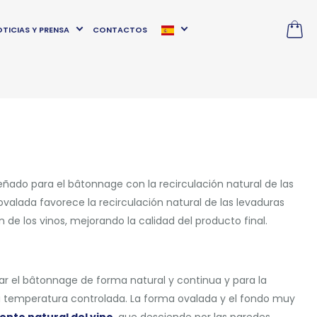
TICIAS Y PRENSA
CONTACTOS
eñado para el bâtonnage con la recirculación natural de las
 ovalada favorece la recirculación natural de las levaduras
de los vinos, mejorando la calidad del producto final.
izar el bâtonnage de forma natural y continua y para la
 temperatura controlada. La forma ovalada y el fondo muy
nto natural del vino
, que desciende por las paredes,